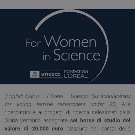
(
English below – L’Oreal – Unesco: Six scholarships
for young female researchers under 35
) Alle
ricercatrici e ai progetti di ricerca selezionati dalla
Giuria verranno assegnate
sei borse di studio del
valore di 20.000 euro
ciascuna nei campi delle