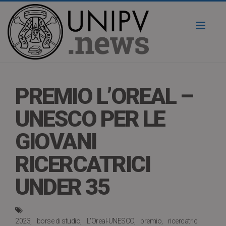
Toggl
naviga
PREMIO L’OREAL –
UNESCO PER LE
GIOVANI
RICERCATRICI
UNDER 35
2023
borse di studio
L'Oreal-UNESCO
premio
ricercatrici