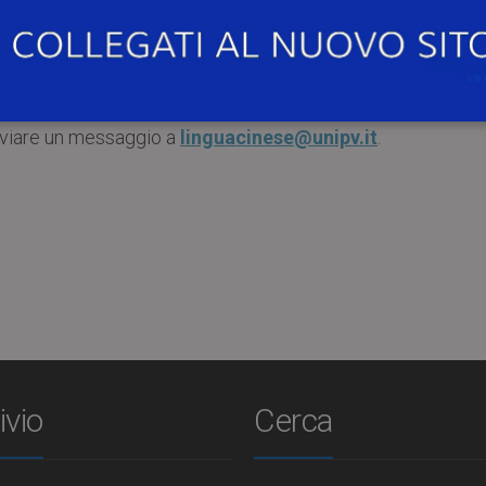
eneo
per il secondo semestre 2022/23.
 giugno 2023 e sono offerti per i livelli A1 e A2.1.
consultare il sito del Centro Linguistico alla pag
nviare un messaggio a
linguacinese@unipv.it
.
ivio
Cerca