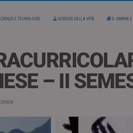
CIENZE E TECNOLOGIE
SCIENZE DELLA VITA
S. UMANE E
RACURRICOLAR
ESE – II SEME
 cinese