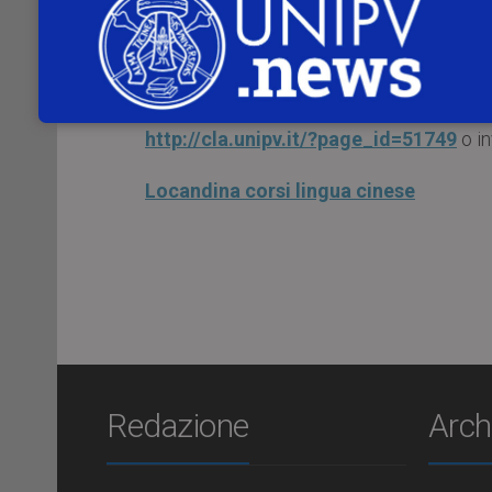
organizzati dal
Centro Linguistico d’At
I corsi di 30 ore si svolgeranno da marzo a
Per maggiori informazioni, potete 
http://cla.unipv.it/?page_id=51749
o i
Locandina corsi lingua cinese
Redazione
Arch