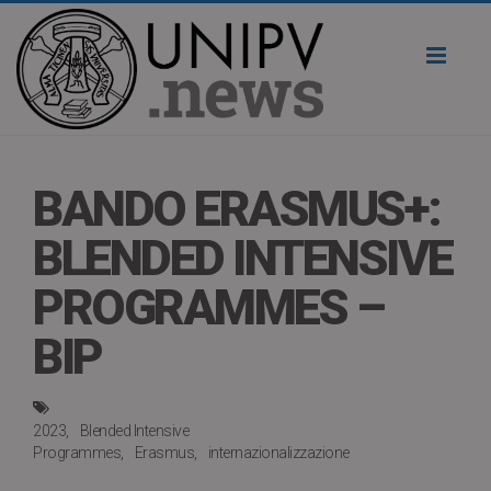
Toggl
naviga
BANDO ERASMUS+:
BLENDED INTENSIVE
PROGRAMMES –
BIP
2023
Blended Intensive
Programmes
Erasmus
internazionalizzazione