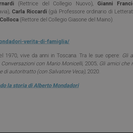
rnardi
(Rettrice del Collegio Nuovo),
Gianni Franci
avia),
Carla Riccardi
(già Professore ordinario di Lettera
Colloca
(Rettore del Collegio Giasone del Maino).
ndadori-verita-di-famiglia/
l 1970, vive da anni in Toscana. Tra le sue opere:
Gli 
onversazioni con Mario Monicelli
, 2005;
Gli amici che 
e di autoritratto (con Salvatore Veca)
, 2020.
do la storia di Alberto Mondadori