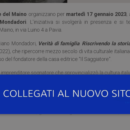
e del Maino
organizzano per
martedì 17 gennaio 2023
,
 Mondadori
. L’iniziativa si svolgerà in presenza e si t
aino, in via Luino 4 a Pavia.
stiano Mondadori,
Verità di famiglia
.
Riscrivendo la storia
22), che ripercorre mezzo secolo di vita culturale italian
o del fondatore della casa editrice “Il Saggiatore”.
n imprenditore sognatore che sprovincializzò la cultura ital
enza divorata da passioni, intuizioni geniali, intense amici
imenti improvvisi. Sebastiano Mondadori, anche attrave
, ripercorre l’avvincente storia del nonno, raccontand
l cugino Mario Monicelli, la vacanza a Cortina con Ern
ack Kerouac, gli incontri segreti con Elio Vittorini, il l