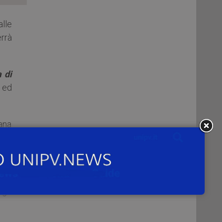
 alle
errà
 di
a ed
iana
zie,
rso
one
est
ungo