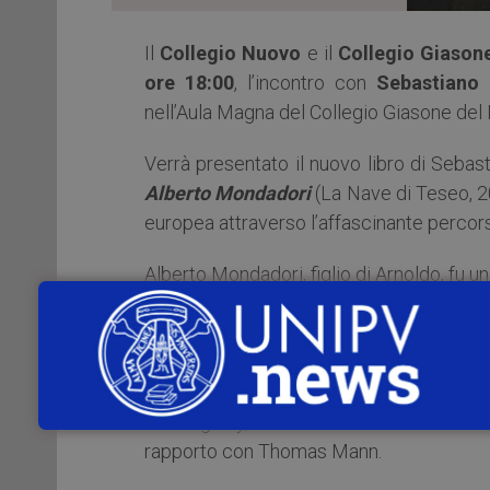
Il
Collegio Nuovo
e il
Collegio Giason
ore 18:00
, l’incontro con
Sebastiano
nell’Aula Magna del Collegio Giasone del M
Verrà presentato il nuovo libro di Seba
Alberto Mondadori
(La Nave di Teseo, 20
europea attraverso l’affascinante percors
Alberto Mondadori, figlio di Arnoldo, fu u
e un uomo
bigger than life
, con un’esist
scommesse impossibili, sconfitte, trad
lettere inedite, aneddoti e documenti
l’avventura giovanile nel cinema con i
Hemingway, le serate con Orson Welles e J
rapporto con Thomas Mann.