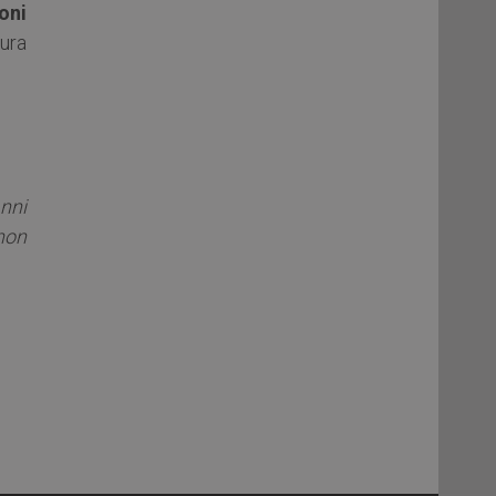
oni
tura
anni
non