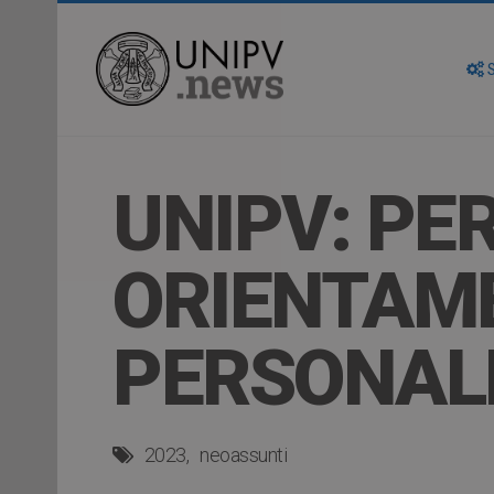
S
UNIPV: PE
ORIENTAME
PERSONAL
2023
neoassunti