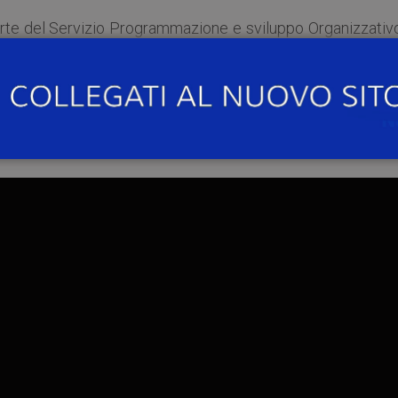
arte del Servizio Programmazione e sviluppo Organizzativo
ssica Maffei
, che ha accompagnato il personale neoassu
i l’aula Scarpa del palazzo centrale, il Museo per la Sto
presso il Palazzo Botta e il Museo Kosmos. Durante la vis
el Servizio Innovazione Didattica e Comunicazione Digitale
bile al link riportato di seguito: