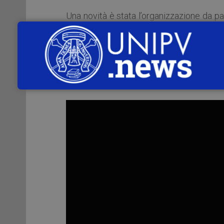
Una novità è stata l’organizzazione da p
2 visite guidate a cura della Dott.ssa
Je
in alcuni luoghi di valore storico, qual
dell’Università, la Stanza di Napoleone 
sono state girate varie riprese a cura d
ha poi realizzato un trailer
ad hoc
, disponi