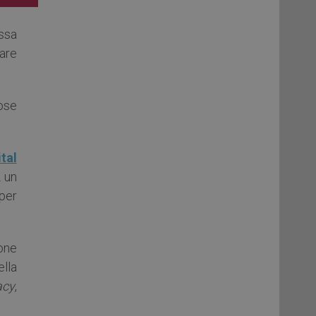
ssa
are
ose
tal
 un
per
one
lla
acy
,