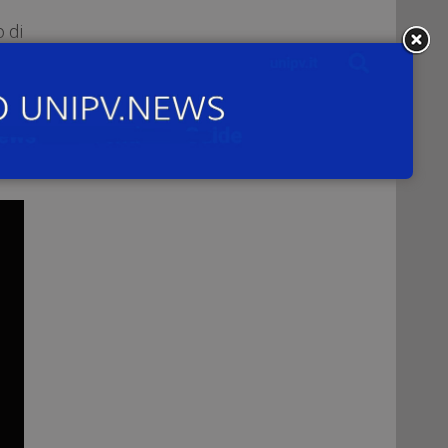
 di
nto
ria
ita
 che