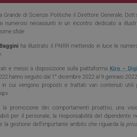
Grande di Scienze Politiche il Direttore Generale, Dott.
ai numerosi neoassunti in un incontro dedicato a illustr
ssime sfide.
Baggini
ha illustrato il PNRR mettendo in luce le numer
.
trati e messi a disposizione sulla piattaforma
Kiro – Digi
022 hanno seguito dal 1° dicembre 2022 al 9 gennaio 2022
 in cui vengono proposti e trattati vari contenuti utili 
ipv.
ti la promozione dei comportamenti proattivi, una visi
ili per il personale, la responsabilità del dipendente ne
ne la gestione dell’importante ambito che riguarda la
priv