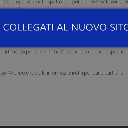
iato e operano nel rispetto dei principi dell’inclusione, d
ità sociale.
 è possibile accedere a progetti formativi indetti da ent
iscono, tra gli altri, nell’ambito del patrimonio cultura
Dipartimento per le Politiche Giovanili come ente ospitante
sso l’Ateneo e tutte le informazioni utili per candidarti alla