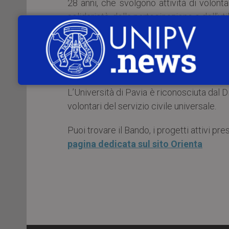
28 anni, che svolgono attività di volontar
solidarietà, della partecipazione e dell’util
Attraverso il servizio civile universale
associazioni italiane e straniere che ag
educativo, artistico e ambientale.
L’Università di Pavia è riconosciuta dal 
volontari del servizio civile universale.
Puoi trovare il Bando, i progetti attivi pre
pagina dedicata sul sito Orienta