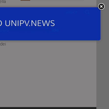
ella
i e
le,
 dei