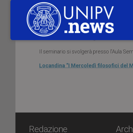
un incontro del ciclo
“I Mercoledì Filoso
Silvia De Toffoli
(IUSS Pavia) terrà
Motivations for a Fallibilist Account”
.
Il seminario si terrà in inglese, a meno che 
Il seminario si svolgerà presso l’Aula Sem
Locandina “I Mercoledì filosofici del 
Redazione
Arch