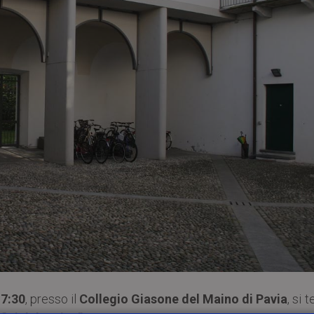
17:30
, presso il
Collegio Giasone del Maino di Pavia
, si t