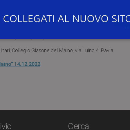
fici del Maino”
.
 un seminario dal titolo:
“Mathematical Justificati
tutti i partecipanti parlino l’italiano.
inari, Collegio Giasone del Maino, via Luino 4, Pavia.
Maino” 14.12.2022
ivio
Cerca