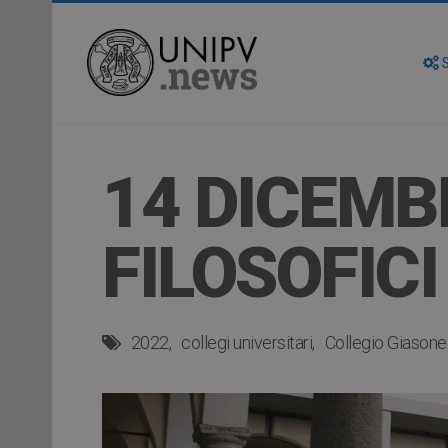
S
14 DICEMB
FILOSOFIC
2022
collegi universitari
Collegio Giasone