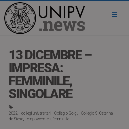
Toggl
naviga
13 DICEMBRE –
IMPRESA:
FEMMINILE,
SINGOLARE
2022
collegi universitari
Collegio Golgi
Collegio S. Caterina
da Siena
empowerment femminile