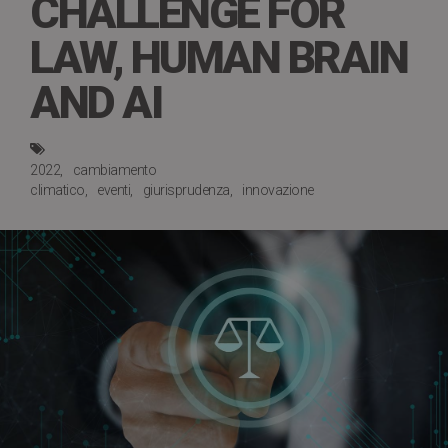
CHALLENGE FOR
LAW, HUMAN BRAIN
AND AI
2022
cambiamento
climatico
eventi
giurisprudenza
innovazione