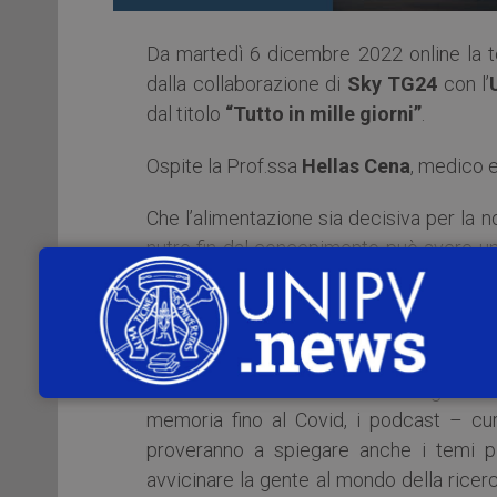
Da martedì 6 dicembre 2022 online la t
dalla collaborazione di
Sky TG24
con l’
dal titolo
“Tutto in mille giorni”
.
Ospite la Prof.ssa
Hellas Cena
, medico e
Che l’alimentazione sia decisiva per la 
nutre fin dal concepimento può avere un 
che avreste voluto sapere su cibo&salute,
L’obiettivo di questo ciclo di podcast è 
soluzione dei problemi, a discapito del
social. Dalla nutrizione all’intelligenza 
memoria fino al Covid, i podcast – 
proveranno a spiegare anche i temi p
avvicinare la gente al mondo della ricer