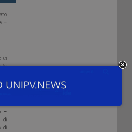
ato
a –
e ci
ello
alla
dei
ulla
o
–
 di
o di