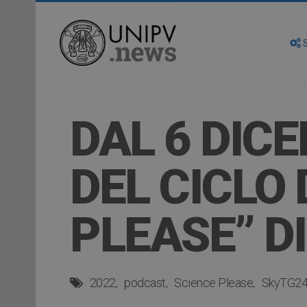
S
DAL 6 DIC
DEL CICLO 
PLEASE” D
2022
podcast
Science Please
SkyTG2