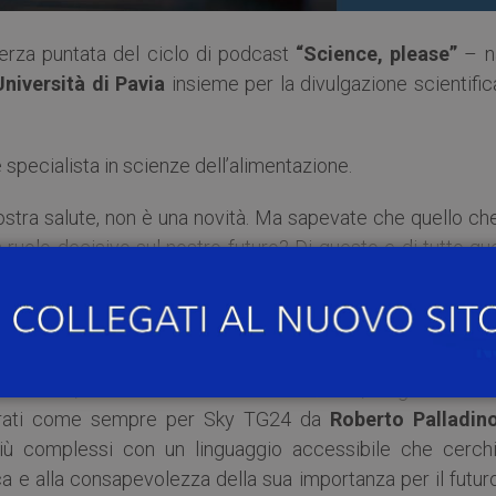
erza puntata del ciclo di podcast
“Science, please”
– n
Università di Pavia
insieme per la divulgazione scientific
 specialista in scienze dell’alimentazione.
nostra salute, non è una novità. Ma sapevate che quello ch
ruolo decisivo sul nostro futuro? Di questo e di tutto qu
 si parla in questa nuova puntata.
la valorizzazione del rigore e dell’approccio scientifico 
le fake news, sempre più pericolose e diffuse nell’epoca 
artificiale, dalla biodiversità ai terremoti, dagli studi s
curati come sempre per Sky TG24 da
Roberto Palladin
iù complessi con un linguaggio accessibile che cerchi
ca e alla consapevolezza della sua importanza per il futur