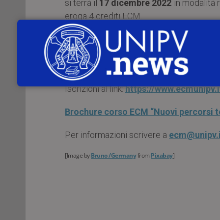
si terrà il
17 dicembre 2022
in modalità r
eroga 4 crediti ECM.
Il discente imparerà a trattare l’obesità 
prevenzione delle complicanze, che por
stabile nel tempo.
Iscrizioni al link:
https://www.ecmunipv.
Brochure corso ECM “Nuovi percorsi te
Per informazioni scrivere a
ecm@unipv.i
[Image by
Bruno /Germany
from
Pixabay
]