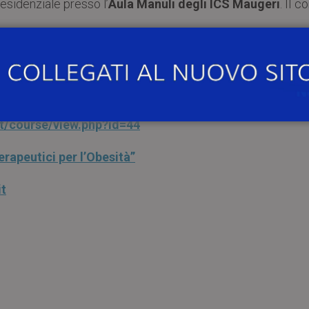
esidenziale presso l’
Aula Manuli degli ICS Maugeri
. Il c
con l’obiettivo non solo di far dimagrire, ma di realizzare
ti a un miglioramento della qualità della vita del pazie
it/course/view.php?id=44
rapeutici per l’Obesità”
t