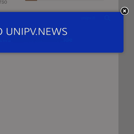
orso
 una
nte