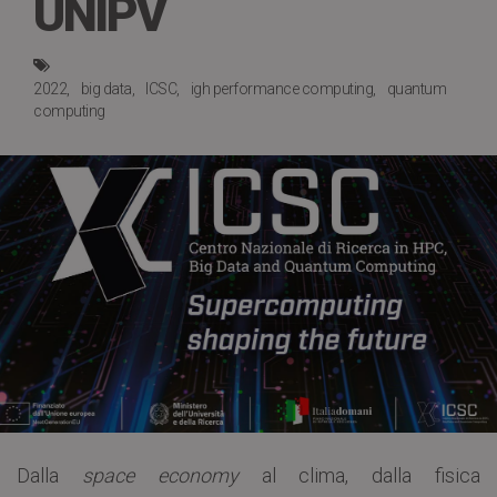
UNIPV
2022
big data
ICSC
igh performance computing
quantum
computing
Dalla
space economy
al clima, dalla fisica