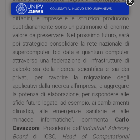
grado di far crescere il tasso di innovazione del
Paese, nella consapevolezza che i dati che i
cittadini, le imprese e le istituzioni producono
quotidianamente sono un patrimonio di enorme
valore da preservare. Nel prossimo futuro, sarà
poi strategico consolidare la rete nazionale di
supercomputer, big data e quantum computer
attraverso una federazione di infrastrutture di
calcolo sia della ricerca scientifica e sia dei
privati, per favorire la migrazione degli
applicativi dalla ricerca all’impresa, e aggregare
la potenza di elaborazione, per rispondere alle
sfide future legate, ad esempio, ai cambiamenti
climatici, alle emergenze sanitarie e alle
minacce informatiche”, commenta
Carlo
Cavazzoni
, Presidente dell’
Industrial Advisory
Board
di ICSC,
Head of Computational