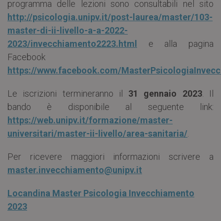
programma delle lezioni sono consultabili nel sito
http://psicologia.unipv.it/post-laurea/master/103-
master-di-ii-livello-a-a-2022-
2023/invecchiamento2223.html
e alla pagina
Facebook
https://www.facebook.com/MasterPsicologiaInvec
Le iscrizioni termineranno il
31 gennaio 2023
. Il
bando è disponibile al seguente link:
https://web.unipv.it/formazione/master-
universitari/master-ii-livello/area-sanitaria/
.
Per ricevere maggiori informazioni scrivere a
master.invecchiamento@unipv.it
Locandina Master Psicologia Invecchiamento
2023