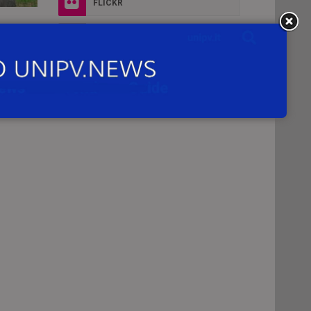
FLICKR
del
INSTAGRAM
à il