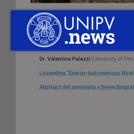
Martedì 6 dicembre 2022
, alle
ore 
Dipartimento di Ingegneria Industrial
seminario
“Energy-Autonomous Wireless
Relatrice:
Dr. Valentina Palazzi
(University of Perug
Locandina “Energy-Autonomous Wireles
Abstract del seminario e breve biografi