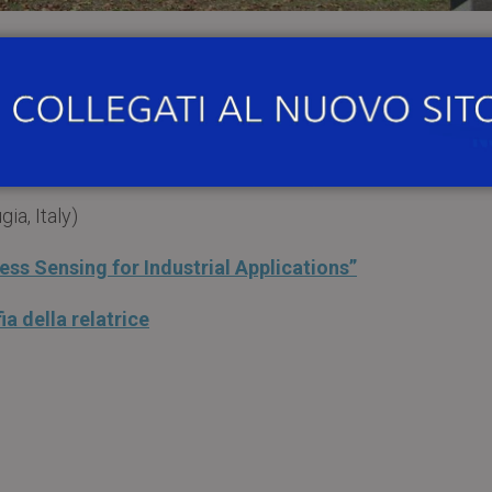
14:00
, presso l’
Aula Seminari Magenta al Piano D 
e e dell’Informazione dell’Università
di Pavia
, si terr
 Sensing for Industrial Applications”
.
ia, Italy)
s Sensing for Industrial Applications”
a della relatrice