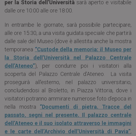
per la Storia dell’Università
sarà aperto e visitabile
dalle ore 10:00 alle ore 18:00.
In entrambe le giornate, sarà possibile partecipare,
alle ore 15:30, a una visita guidata speciale che partirà
dalle sale del Museo (dove è allestita anche la mostra
temporanea
“Custode della memoria: il Museo per
la Storia dell’Università nel Palazzo Centrale
dell’Ateneo”
), per condurre poi i visitatori alla
scoperta del Palazzo Centrale d’Ateneo. La visita
proseguirà all’esterno, nel palazzo universitario,
concludendosi al Broletto, in Piazza Vittoria, dove i
visitatori potranno ammirare numerose foto d’epoca in
nella mostra
“Documenti di pietra. Tracce del
passato, segni nel presente. Il palazzo centrale
dell’Ateneo e il suo isolato attraverso le immagini
e le carte dell’Archivio dell’Università di Pavia”
,