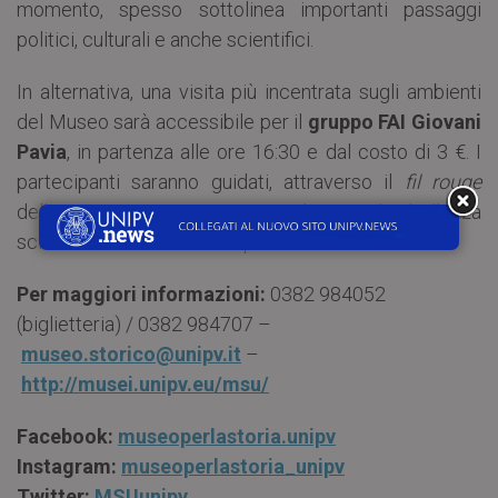
momento, spesso sottolinea importanti passaggi
politici, culturali e anche scientifici.
In alternativa, una visita più incentrata sugli ambienti
del Museo sarà accessibile per il
gruppo FAI Giovani
Pavia
, in partenza alle ore 16:30 e dal costo di 3 €. I
partecipanti saranno guidati, attraverso il
fil rouge
della Mostra, a riconoscere la grande bellezza
scientifica delle collezioni preservate al Museo.
Per
maggiori
informazioni:
0382 984052
(biglietteria) / 0382 984707 –
museo.storico@unipv.it
–
http://musei.unipv.eu/msu/
Facebook:
museoperlastoria.unipv
Instagram:
museoperlastoria_unipv
Twitter:
MSUunipv