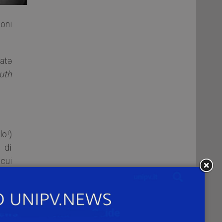
ioni
natə
uth
lo!)
 di
 cui
lto