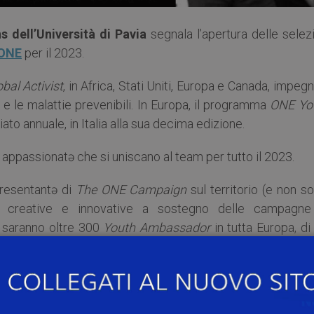
 dell’Università di Pavia
segnala l’apertura delle selez
ONE
per il 2023.
obal Activist
, in Africa, Stati Uniti, Europa e Canada, impeg
 le malattie prevenibili. In Europa, il programma
ONE Yo
to annuale, in Italia alla sua decima edizione.
appassionatə che si uniscano al team per tutto il 2023.
resentantə di
The ONE Campaign
sul territorio (e non so
i creative e innovative a sostegno delle campagne
i saranno oltre 300
Youth Ambassador
in tutta Europa, di
 altrə volontarə che fanno parte della rete di
Global Activist
.
rzo e durerà per tutto il 2023.
à appositamente formato/a, avrà accesso ad eventi di a