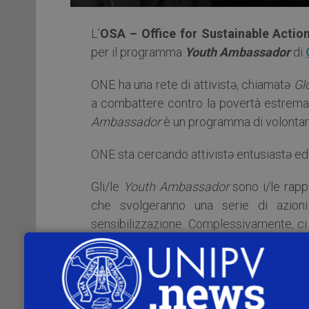
L’
OSA – Office for Sustainable Actions
per il programma
Youth Ambassador
di
ONE ha una rete di attivistə, chiamatə
Gl
a combattere contro la povertà estrema e
Ambassador
è un programma di volontaria
ONE sta cercando attivistə entusiastə ed 
Gli/le
Youth Ambassador
sono i/le rapp
che svolgeranno una serie di azion
sensibilizzazione. Complessivamente, c
40 in Italia, che si uniranno a centinaia di
Il programma di volontariato inizierà a ma
Ogni ambasciatore e ambasciatrice sar