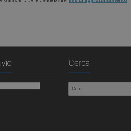
 sull’inoltro delle candidature:
link di approfondimento
ivio
Cerca
io