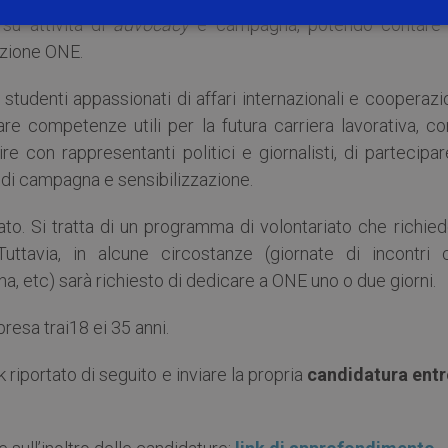
 su attività di
advocacy
e campagna, potendo contare 
azione ONE.
 studenti appassionati di affari internazionali e cooperaz
are competenze utili per la futura carriera lavorativa, c
agire con rappresentanti politici e giornalisti, di partecipa
tà di campagna e sensibilizzazione.
to. Si tratta di un programma di volontariato che richied
ttavia, in alcune circostanze (giornate di incontri 
gna, etc) sarà richiesto di dedicare a ONE uno o due giorni.
esa trai18 ei 35 anni.
k riportato di seguito e inviare la propria
candidatura entro