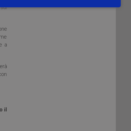
sul
ione
ome
re a
erà
con
 il