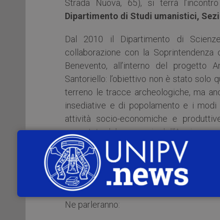
Strada Nuova, 65), si terrà l’incont
Dipartimento di Studi umanistici, Sez
Dal 2010 il Dipartimento di Scienze 
collaborazione con la Soprintendenza c
Benevento, all’interno del progetto 
Santoriello: l’obiettivo non è stato solo q
terreno le tracce archeologiche, ma an
insediative e di popolamento e i modi
attività socio-economiche e produttiv
connotato dal passaggio dell’Appia.
Nel 2022 il Ministero della Cultura ha c
della via Appia antica per l’iscrizione ne
un nuovo percorso per la Regina Viarum.
Ne parleranno: