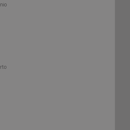
nio
erto