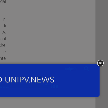
dal
 in
 di
 A.
 sul
che
 le
nte
tura
a di