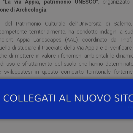
ro
“La via Appia, patrimonio UNESCO”
, organizzato 
ione di Archeologia
.
del Patrimonio Culturale dell’Università di Salerno,
ompetente territorialmente, ha condotto indagini a sud
Ancient Appia Landscapes (AAL), coordinato dal Prof.
uello di studiare il tracciato della Via Appia e di verificare
che di mettere in valore i fenomeni ambientali le dinami
 di uso e sfruttamento del suolo che hanno determinato
e sviluppatesi in questo comparto territoriale forteme
omunicato ufficialmente l’avviamento dell’iter di candida
lla lista del patrimonio mondiale dell’unesco: una prima tapp