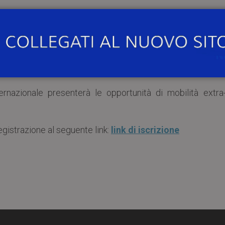
, Ambasciatore
Andrea S.Y. Lee
, interverrà da remoto 
 paesi e risponderà alle domande poste dagli studenti in aula
entanza diplomatica illustrerà le possibilità di iscrizio
ngua cinese a Taipei.
ternazionale presenterà le opportunità di mobilità extra
registrazione al seguente link:
link di iscrizione