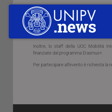
Il Rappresentante di Taipei in Italia
approfondire le attuali relazioni tra i due
Successivamente, un ospite della rappres
corsi universitari a Taiwan e a corsi di li
Inoltre, lo staff della UOC Mobilità In
finanziate dal programma Erasmus+.
Per partecipare all’evento è richiesta la 