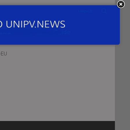
per
.
ne a
-EU