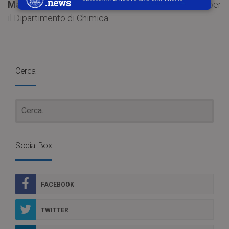
Maduka Lankani Weththimuni
e
Chaehoon Lee
per
il Dipartimento di Chimica.
Cerca
Social Box
FACEBOOK
TWITTER