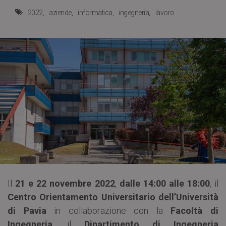
2022
aziende
informatica
ingegneria
lavoro
Il
21 e 22 novembre 2022
,
dalle 14:00 alle 18:00
, il
Centro Orientamento Universitario dell’Università
di Pavia
in collaborazione con la
Facoltà di
Ingegneria
, il
Dipartimento di Ingegneria