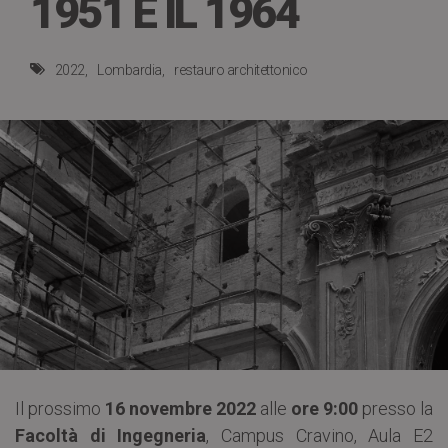
1951 E IL 1964
2022
Lombardia
restauro architettonico
Il prossimo
16 novembre 2022
alle
ore 9:00
presso la
Facoltà di Ingegneria
, Campus Cravino, Aula E2