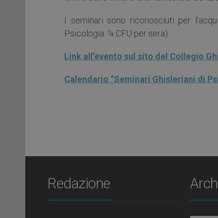
I seminari sono riconosciuti per l’acqui
Psicologia: ¼ CFU per sera).
Link all’evento sul sito del Collegio Ghi
Calendario “Seminari Ghisleriani di Ps
Redazione
Arch