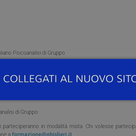
taliano Psicoanalisi di Gruppo
oanalisi di Gruppo
ri parteciperanno in modalità mista. Chi volesse partecip
ione a
formazione@ghislieri.it