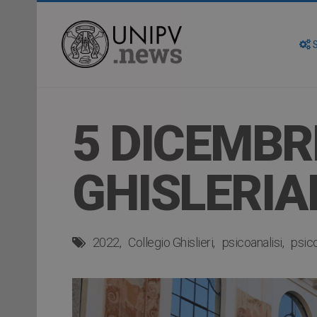
S
5 DICEMBR
GHISLERIAN
2022
Collegio Ghislieri
psicoanalisi
psic