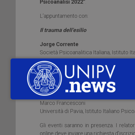
Psicoanalisi 2022”
.
L’appuntamento con:
Il trauma dell’esilio
Jorge Corrente
Società Psicoanalitica Italiana, Istituto I
ne parla con
Kaha Mohamed Aden
Scrittrice e Mediatrice culturale
Marco Francesconi
Università di Pavia, Istituto Italiano Psic
Gli eventi saranno in presenza. I relato
online deve inviare una richiesta d’iscriz