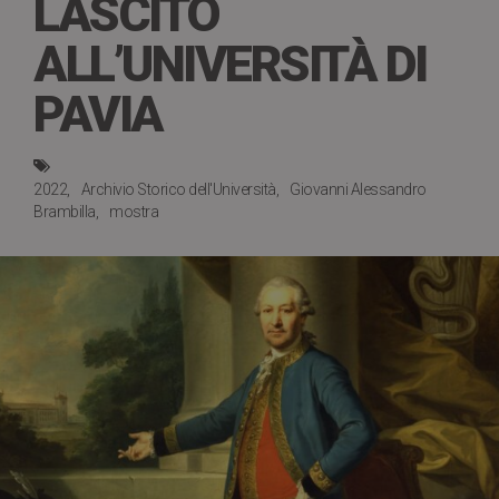
LASCITO
ALL’UNIVERSITÀ DI
PAVIA
2022
Archivio Storico dell'Università
Giovanni Alessandro
Brambilla
mostra