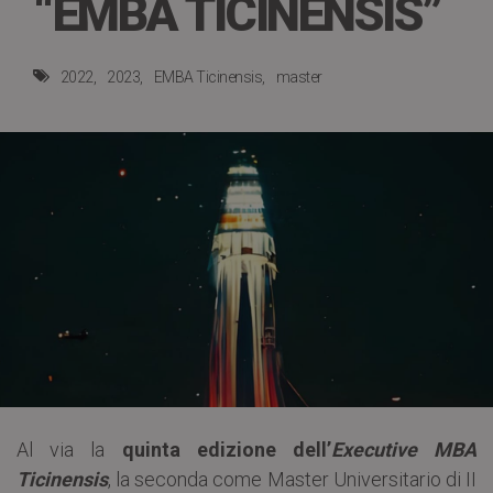
“EMBA TICINENSIS”
2022
2023
EMBA Ticinensis
master
Al via la
quinta edizione dell’
Executive MBA
Ticinensis
, la seconda come Master Universitario di II