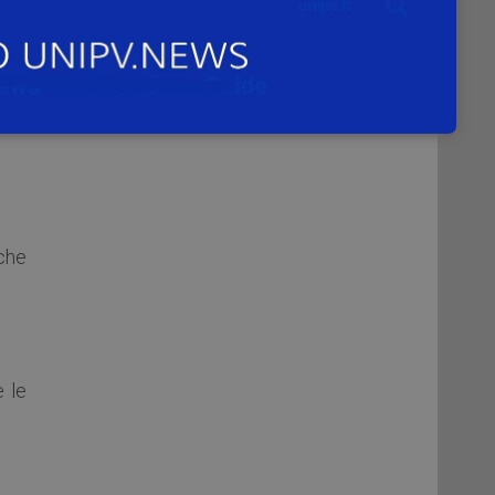
co;
che
e le