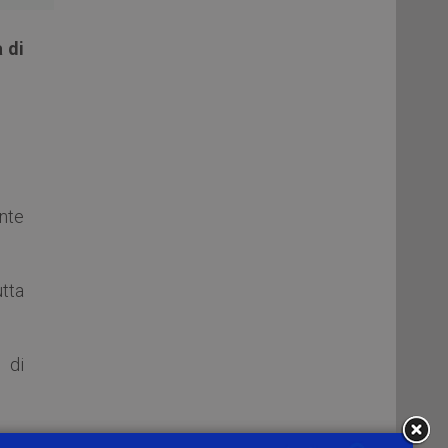
à di
nte
tta
 di
re e