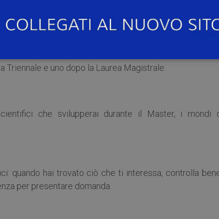
gi.
 Umane; Economia, Società e Diritto; Scienze del Farma
rea Triennale e uno dopo la Laurea Magistrale.
scientifici che svilupperai durante il Master, i mondi 
i: quando hai trovato ciò che ti interessa, controlla ben
denza per presentare domanda.