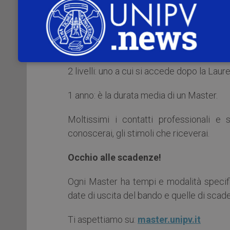
sono attenti ai bisogni della società di og
5 aree: Scienze e Tecnologie; Scienze
Sanità.
2 livelli: uno a cui si accede dopo la Lau
1 anno: è la durata media di un Master.
Moltissimi i contatti professionali e 
conoscerai, gli stimoli che riceverai.
Occhio alle scadenze!
Ogni Master ha tempi e modalità specific
date di uscita del bando e quelle di sca
Ti aspettiamo su:
master.unipv.it