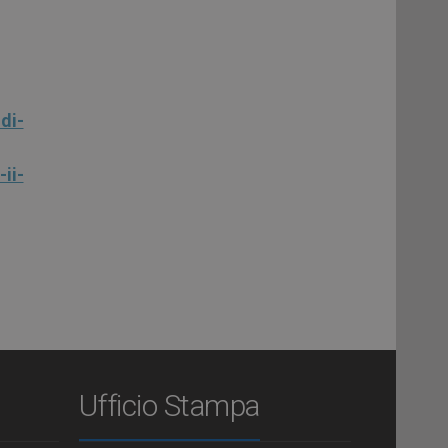
di-
ii-
Ufficio Stampa