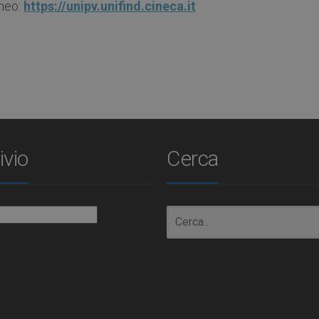
eneo:
https://unipv.unifind.cineca.it
ivio
Cerca
io