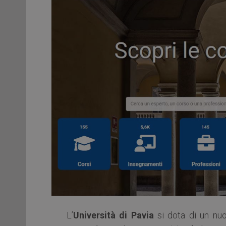
L’
Università di Pavia
si dota di un nu