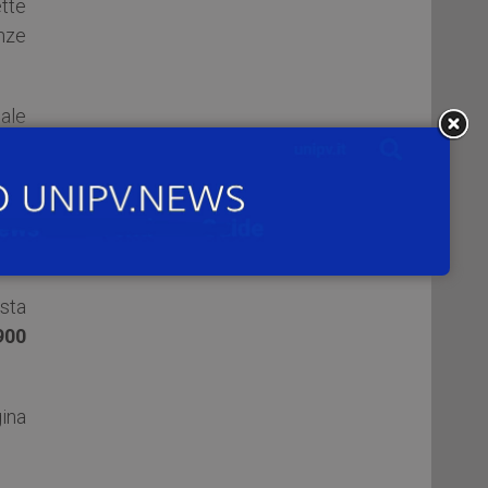
tte
enze
ale
e ai
 un
esta
900
gina