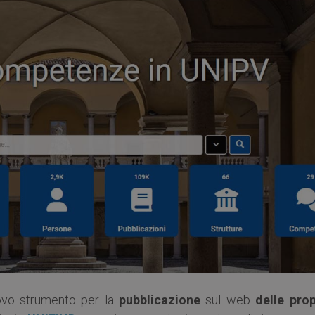
ovo strumento per la
pubblicazione
sul web
delle prop