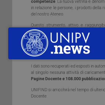
competenze
. La nuova vetrina è denom
in relazione le persone, i prodotti della 
del nostro Ateneo.
Questo strumento, attivo e raggiungi
dell’Ateneo
la Pagina Docente
, un unic
contatti, alle pubblicazioni, ai brevetti e 
La Pagina Docente è attiva per ciascun 
insegnamento o una pubblicazione/brevett
I dati sono recuperati ed esposti in autom
al singolo nessuna attività di caricamen
Pagine Docente e 108.000 pubblicazio
UNIFIND si arricchirà nel tempo di ulteri
Docente.