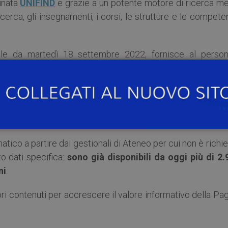
inata
UNIFIND
e grazie a un potente motore di ricerca me
ricerca, gli insegnamenti, i corsi, le strutture e le compet
bile da martedì 18 settembre 2022, fornisce al person
o spazio web dove sono pubblicate le informazioni relativ
alle attività di insegnamento.
docente, ricercatore o assegnista dell’Ateneo con almeno
o negli ultimi 5 anni.
atico a partire dai gestionali di Ateneo per cui non è richi
to dati specifica:
sono già disponibili da oggi più di 2.
ni
.
ori contenuti per accrescere il valore informativo della Pa