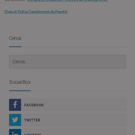
[
Foto di Polina Tankilevitch da Pexels
]
Cerca
Social Box
FACEBOOK
TWITTER