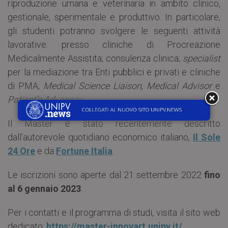
riproduzione umana e veterinaria in ambito clinico,
gestionale, sperimentale e produttivo. In particolare,
gli studenti potranno svolgere le seguenti attività
lavorative: presso cliniche di Procreazione
Medicalmente Assistita; consulenza clinica;
specialist
per la mediazione tra Enti pubblici e privati e cliniche
di PMA;
Medical Science Liaison
,
Medical Advisor
e
Patient’s Advocacy
.
Il Master è stato recentemente descritto
dall’autorevole quotidiano economico italiano,
Il Sole
24 Ore
e da
Fortune Italia
.
Le iscrizioni sono aperte dal 21 settembre 2022
fino
al 6 gennaio 2023
.
Per i contatti e il programma di studi, visita il sito web
dedicato:
https://master-innovart.unipv.it/