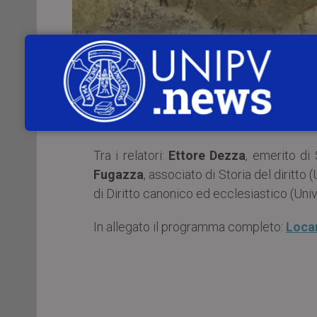
Mercoledì 26 ottobre 2022
,
dalle ore 
di Piacenza
, si terrà il convegno
“La c
diritto della Chiesa”
.
Tra i relatori:
Ettore Dezza
, emerito di 
Fugazza
, associato di Storia del diritto 
di Diritto canonico ed ecclesiastico (Unive
In allegato il programma completo:
Locan