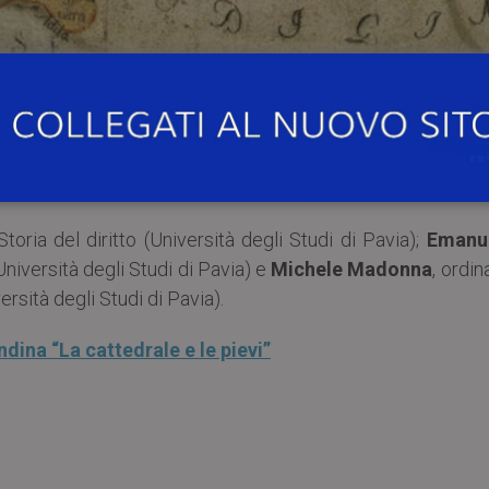
9:30
, presso la
Sala degli affreschi del Palazzo Vescov
attedrale e le pievi. Centro e periferie nella storia e 
Storia del diritto (Università degli Studi di Pavia);
Emanu
(Università degli Studi di Pavia) e
Michele Madonna
, ordin
rsità degli Studi di Pavia).
dina “La cattedrale e le pievi”