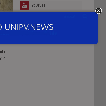
YOUTUBE
FLICKR
ile
INSTAGRAM
nel
ela
ario