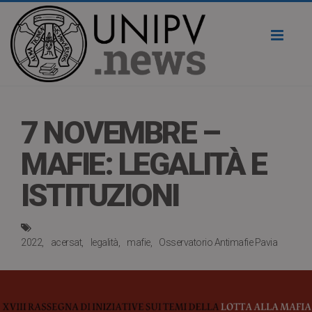
Toggl
naviga
7 NOVEMBRE –
MAFIE: LEGALITÀ E
ISTITUZIONI
2022
acersat
legalità
mafie
Osservatorio Antimafie Pavia