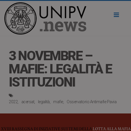
Toggl
naviga
3 NOVEMBRE –
MAFIE: LEGALITÀ E
ISTITUZIONI
2022
acersat
legalità
mafie
Osservatorio Antimafie Pavia