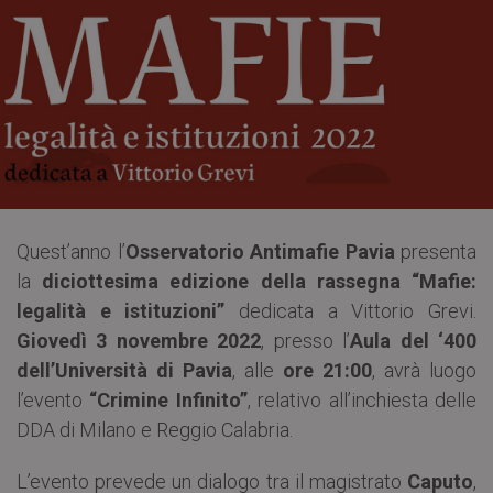
Quest’anno l’
Osservatorio Antimafie Pavia
presenta
la
diciottesima edizione della rassegna “Mafie:
legalità e istituzioni”
dedicata a Vittorio Grevi.
Giovedì 3 novembre 2022
, presso l’
Aula del ‘400
dell’Università di Pavia
, alle
ore 21:00
, avrà luogo
l’evento
“Crimine Infinito”
, relativo all’inchiesta delle
DDA di Milano e Reggio Calabria.
L’evento prevede un dialogo tra il magistrato
Caputo
,