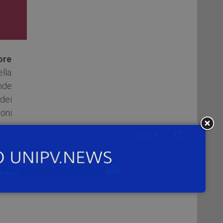
ore
ella
nde
dei
ioni
 di
 ed
 il