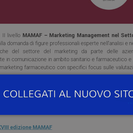
II livello
MAMAF – Marketing Management nel Sett
lla domanda di figure professionali esperte nell’analisi e n
tiche del settore del marketing da parte delle azie
te in comunicazione in ambito sanitario e farmaceutico e 
l marketing farmaceutico con specifici focus sulle valutaz
endale perseguono l’obiettivo di formare giovani capaci
sistemi aziendali con competenze tecniche, gestionali
principi fondamentali dei sistemi economici che regolano
XVIII edizione MAMAF