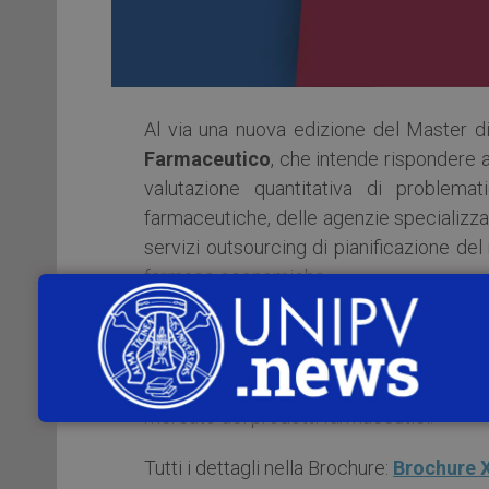
Al via una nuova edizione del Master di 
Farmaceutico
, che intende rispondere a
valutazione quantitativa di problema
farmaceutiche, delle agenzie specializza
servizi outsourcing di pianificazione de
farmaco economiche.
La preparazione teorica e lo stage azi
inserirsi all’interno dei complessi 
organizzative e con la conoscenza dei 
mercato dei prodotti farmaceutici.
Tutti i dettagli nella Brochure:
Brochure 