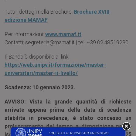
Tutti i dettagli nella Brochure:
Brochure XVIII
edizione MAMAF
Per informazioni:
www.mamaf.it
Contatti: segreteria@mamaf.it | tel. +39 02.48519230
Il Bando è disponibile al link
https://web.unipv.it/formazione/master-
universitari/master-ii-livello/
Scadenza: 10 gennaio 2023.
AVVISO: Vista la grande quantità di richieste
arrivate appena prima della data di scadenza
stabilita in precedenza, è stato concesso un
prolungamento del tempo a disposizione per le
iscrizioni. La nuova
deadline
è fissata per il 25