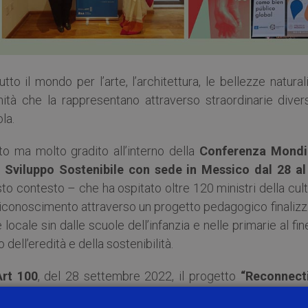
tto il mondo per l’arte, l’architettura, le bellezze naturali
ità che la rappresentano attraverso straordinarie divers
la.
o ma molto gradito all’interno della
Conferenza Mondi
o Sviluppo Sostenibile con sede in Messico dal 28 al
esto contesto – che ha ospitato oltre 120 ministri della cul
n riconoscimento attraverso un progetto pedagogico finaliz
locale sin dalle scuole dell’infanzia e nelle primarie al fin
 dell’eredità e della sostenibilità.
rt 100
, del 28 settembre 2022, il progetto
“Reconnect
dalla professoressa
Olimpia Niglio dell’Università di Pa