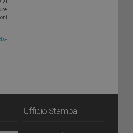
 al
ire
ioni
ds-
Ufficio Stampa