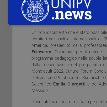
presidente RWYC per la promozione dell
– è stato riconosciuto quale programma
culturale locale, programma che è attivo
continenti: Africa, Asia, America e Europa
Un riconoscimento che è stato possibile p
comitati nazionali e internazionali di
America, presieduto dalla professor
Echeverry
(Colombia) per il grande i
programma pedagogico nelle scuole lati
dalla presentazione del programma da
Mondiacult 2022 Culture Forum Conclud
Policies and Practices for Sustainable
Scientifico
Emilia Giorgetti
e dell’Add
Messico.
Il risultato ha dimostrato un’alta percentu