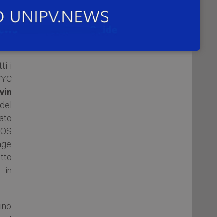
ndo
ità
a 4
ti i
WYC
vin
del
ato
MOS
age
tto
a in
tino