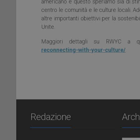
americano e questo speriamo sia di stimo
centro le comunità e le culture locali. 
altre importanti obiettivi per la sosteni
Unite.
Maggiori dettagli su RWYC a q
reconnecting-with-your-culture/
Redazione
Arch