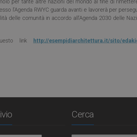
lo per tante altre nazioni del mondo al fine di rimettere
Adesso l’Agenda RWYC guarda avanti e lavorerà per persegu
bilità delle comunità in accordo all’Agenda 2030 delle Naz
uesto link
http://esempidiarchitettura.it/sito/edaki
ivio
Cerca