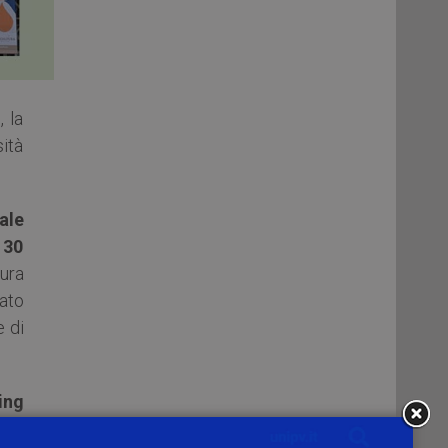
, la
ità
ale
 30
tura
zato
e di
ing
via
,