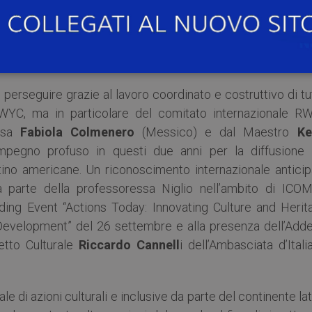
’educazione del patrimonio culturale nelle scuole del mo
 più attivo e inclusivo per l’alta promozione dell’ered
 in oltre 50 paesi del mondo e con l’adesione di scuole d
.
erseguire grazie al lavoro coordinato e costruttivo di tut
 RWYC, ma in particolare del comitato internazionale R
essa
Fabiola Colmenero
(Messico) e dal Maestro
Ke
mpegno profuso in questi due anni per la diffusione 
no americane. Un riconoscimento internazionale anticip
 parte della professoressa Niglio nell’ambito di ICO
ing Event “Actions Today: Innovating Culture and Herit
 Development” del 26 settembre e alla presenza dell’Adde
etto Culturale
Riccardo Cannell
i dell’Ambasciata d’Itali
ale di azioni culturali e inclusive da parte del continente la