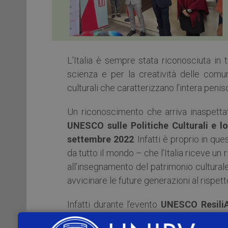
L’Italia è sempre stata riconosciuta in tu
scienza e per la creatività delle comun
culturali che caratterizzano l’intera peniso
Un riconoscimento che arriva inaspettat
UNESCO sulle Politiche Culturali e l
settembre 2022
. Infatti è proprio in qu
da tutto il mondo – che l’Italia riceve u
all’insegnamento del patrimonio culturale 
avvicinare le future generazioni al rispetto
Infatti durante l’evento
UNESCO ResiliA
with your culture”
– ideato e promosso 