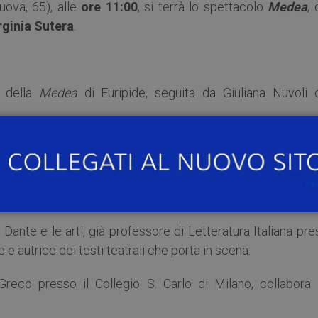
ova, 65), alle
ore 11:00
, si terrà lo spettacolo
Medea
,
rginia Sutera
.
à della
Medea
di Euripide, seguita da Giuliana Nuvoli 
erà un suo testo, rivisitazione della figura e della stori
 al di là di quello che rappresenta nell’immaginario comune.
anno entrambe le parti.
Dante e le arti, già professore di Letteratura Italiana pr
ce e autrice dei testi teatrali che porta in scena.
a Greco presso il Collegio S. Carlo di Milano, collabora 