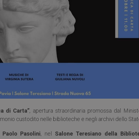
a di Carta”
, apertura straordinaria promossa dal Minist
imonio custodito nelle biblioteche e negli archivi dello Stat
r Paolo Pasolini
, nel
Salone Teresiano della Bibliot