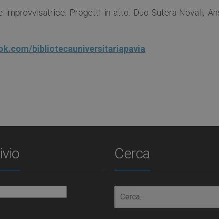
 e improvvisatrice. Progetti in atto: Duo Sutera-Novali, An
ok.com/bibliotecauniversitariapavia
ivio
Cerca
io