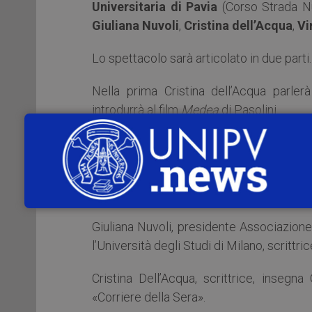
Universitaria di Pavia
(Corso Strada Nu
Giuliana Nuvoli
,
Cristina dell’Acqua
,
Vi
Lo spettacolo sarà articolato in due parti.
Nella prima Cristina dell’Acqua parler
introdurrà al film
Medea
di Pasolini.
Nella seconda parte Giuliana Nuvoli recit
Medea, figura di una attualità straziante,
Le musiche di Virginia Sutera commenter
Giuliana Nuvoli, presidente Associazione 
l’Università degli Studi di Milano, scrittri
Cristina Dell’Acqua, scrittrice, insegn
«Corriere della Sera».