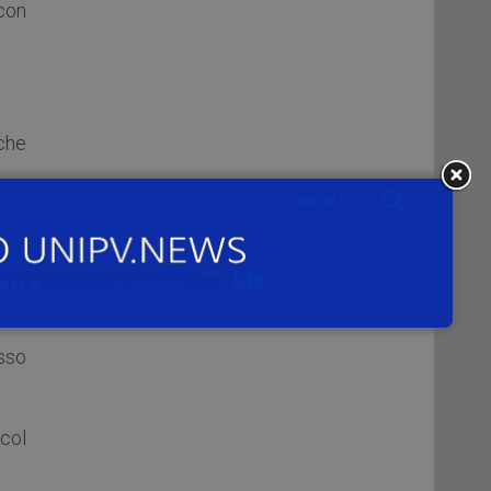
 con
che
a di
esso
col