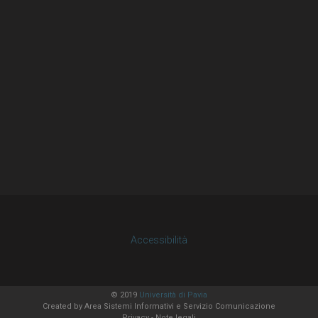
Accessibilità
© 2019
Università di Pavia
Created by
Area Sistemi Informativi
e Servizio Comunicazione
Privacy
-
Note legali