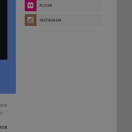
FLICKR
INSTAGRAM
ero
o.
eca