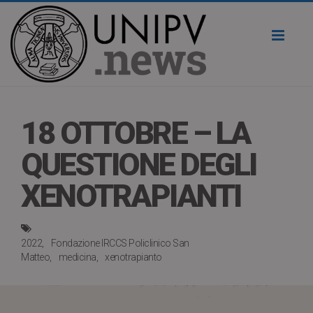
Toggl
naviga
18 OTTOBRE – LA
QUESTIONE DEGLI
XENOTRAPIANTI
2022
Fondazione IRCCS Policlinico San
Matteo
medicina
xenotrapianto