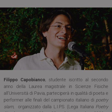
Filippo Capobianco
, studente iscritto al secondo
anno della Laurea magistrale in Scienze Fisiche
all’Università di Pavia, parteciperà in qualità di poeta e
performer alle finali del campionato italiano di
poetry
slam
, organizzato dalla L.I.P.S. (Lega Italiana
Poetry