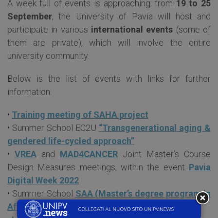
A week full of events is approaching; from
19 to 25
September
, the University of Pavia will host and
participate in various
international events
(some of
them are private), which will involve the entire
university community.
Below is the list of events with links for further
information:
•
Training meeting of SAHA project
• Summer School EC2U
“Transgenerational aging &
gendered life-cycled approach”
•
VREA
and
MAD4CANCER
Joint Master’s Course
Design Measures meetings, within the event
Pavia
Digital Week 2022
• Summer School
SAA (Master’s degree program in
African and Asian studies)