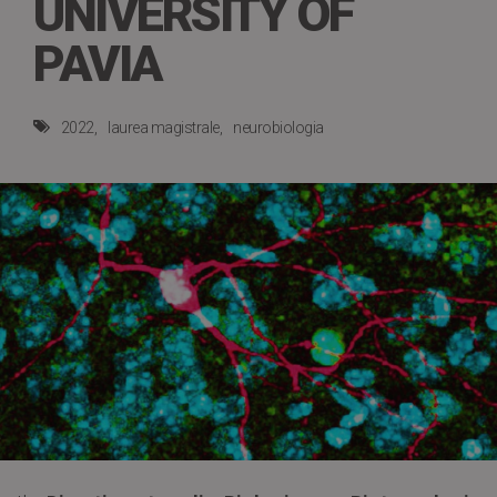
UNIVERSITY OF
PAVIA
2022
laurea magistrale
neurobiologia