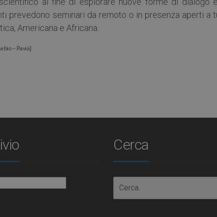
scientifico al fine di esplorare nuove forme di dialogo e
nti prevedono seminari da remoto o in presenza aperti a t
atica, Americana e Africana.
sebio – Pavia]
ivio
Cerca
io