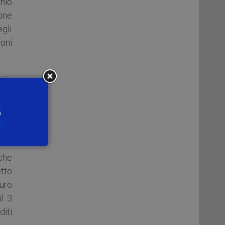
onio
one
egli
ioni
lla
rare
a e
eni
 che
tto
auro
l 3
iti