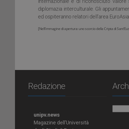
internazionale e di riconosciuto valore 
diplomazia interculturale. Gli appuntame
ed ospiteranno relatori dell’area EuroAsi
[Nell’immagine di apertura: uno scorcio della Cripta di Sant’Eu
Redazione
Arch
Archiv
unipv.news
Magazine dell’Università