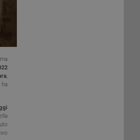
mma
022
ara
,
 ha
ggi
ella
vuto
ivo