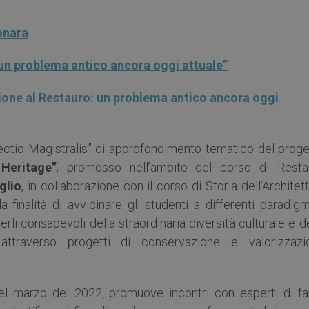
onara
un problema antico ancora oggi attuale”
ione al Restauro: un problema antico ancora oggi
 “Lectio Magistralis” di approfondimento tematico del prog
 Heritage”
, promosso nell’ambito del corso di Resta
glio
, in collaborazione con il corso di Storia dell’Architet
la finalità di avvicinare gli studenti a differenti paradig
rli consapevoli della straordinaria diversità culturale e d
ttraverso progetti di conservazione e valorizzazi
nel marzo del 2022, promuove incontri con esperti di f