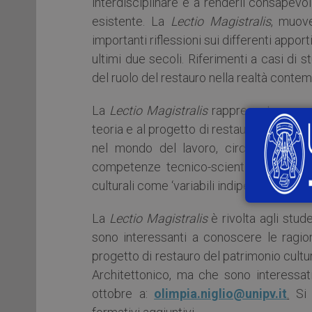
interdisciplinare e a renderli consapevo
esistente. La
Lectio Magistralis
, muove
importanti riflessioni sui differenti appor
ultimi due secoli. Riferimenti a casi di 
del ruolo del restauro nella realtà conte
La
Lectio Magistralis
rappresenta una st
teoria e al progetto di restauro, rendend
nel mondo del lavoro, circa il dialog
competenze tecnico-scientifiche non d
culturali come ‘variabili indipendenti’”.
La
Lectio Magistralis
è rivolta agli stud
sono interessanti a conoscere le ragion
progetto di restauro del patrimonio cultur
Architettonico, ma che sono interessati
ottobre a:
olimpia.niglio@unipv.it
.
Si 