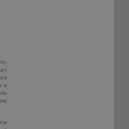
etto
uro
tura
mi e
elle
one
ama