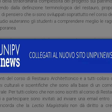
li della straordinaria complessità del progetto sul patrim
ndo dalla definizione terminologica del restauro, prop
ti di pensiero che si sono sviluppati soprattutto nel corso d
studio aiuteranno gli studenti a comprendere meglio le rag
mporanea.
raordinaria opportunità di avvicinamento e condivisione a
o così consapevoli tanti giovani ingegneri, prossimi ad ent
o tra restauro e scienza in quanto “conoscenza storic
evono essere considerate nel campo della tutela dei b
enti del corso di Restauro Architettonico e a tutti coloro
i culturali e scientifiche che sono alla base di un corre
ale. Per tutti coloro che non sono iscritti al corso di Rest
 a partecipare sono invitati ad inviare una email entro i
ricorda che la
Lectio Magistralis
non dà diritto a cred