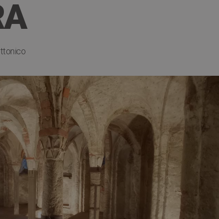
RA
ettonico