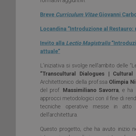
formativi aggiuntivi.
Breve
Curriculum Vitae
Giovanni
Carb
Locandina “Introduzione al Restauro: 
Invito alla
Lectio Magistralis
“Introduz
attuale”
L’iniziativa si svolge nell’ambito delle
“Transcultural Dialogues | Cultural
Architettonico della prof.ssa
Olimpia Ni
del prof.
Massimiliano Savorra
, e ha 
approcci metodologici con il fine di rende
tecniche operative messe in atto a
dell’architettura.
Questo progetto, che ha avuto inizio 