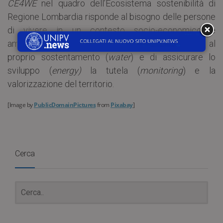
CE4WE
nel quadro dell’Ecosistema sostenibilità di
Regione Lombardia risponde al bisogno delle persone
di vivere in un contesto socio-economico e
ambientale in grado di fornire risorse sufficienti al
proprio sostentamento (
water
) e di assicurare lo
sviluppo (
energy)
la tutela (
monitoring
) e la
valorizzazione del territorio.
[Image by
PublicDomainPictures
from
Pixabay
]
Cerca