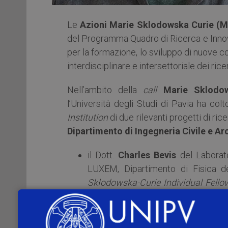
Le
Azioni Marie Sklodowska Curie (
del Programma Quadro di Ricerca e Inn
per la formazione, lo sviluppo di nuove 
interdisciplinare e intersettoriale dei ricer
Nell’ambito della
call
Marie Sklodow
l’Università degli Studi di Pavia ha colt
Institution
di due rilevanti progetti di ric
Dipartimento di Ingegneria Civile e Ar
il Dott.
Charles Bevis
del Laborato
LUXEM, Dipartimento di Fisica del
Skłodowska-Curie Individual Fell
Imaging with Phase Retrieval”
.
DECIPHER
mira combinare meto
ultraveloci di elettroni ad alta ene