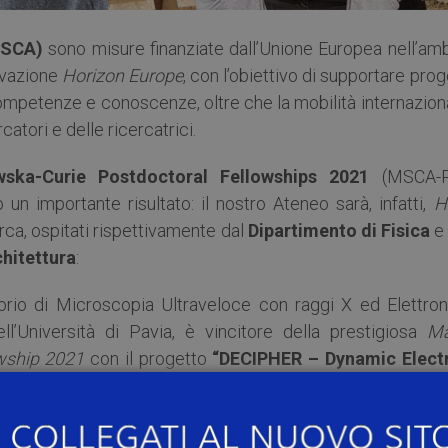
MSCA)
sono misure finanziate dall’Unione Europea nell’amb
ovazione
Horizon Europe
, con l’obiettivo di supportare prog
competenze e conoscenze, oltre che la mobilità internazion
catori e delle ricercatrici.
ska-Curie Postdoctoral Fellowships 2021
(MSCA-P
o un importante risultato: il nostro Ateneo sarà, infatti,
H
erca, ospitati rispettivamente dal
Dipartimento di Fisica
e 
chitettura
:
rio di Microscopia Ultraveloce con raggi X ed Elettron
l’Università di Pavia, è vincitore della prestigiosa
Ma
owship 2021
con il progetto
“DECIPHER – Dynamic Elect
di di
imaging
computazionale all’avanguardia con sorge
rgia e brillanza. Le attività si sviluppano all’interno di L