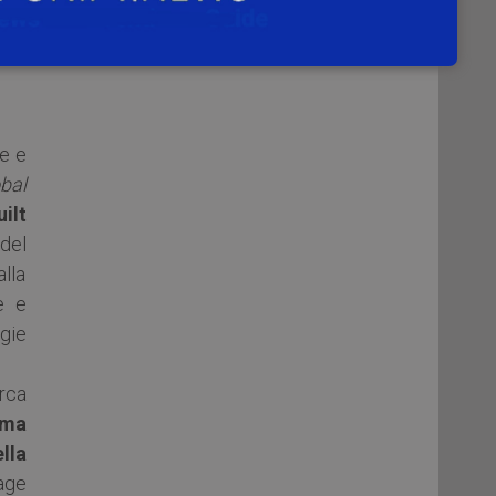
ali
e e
bal
ilt
del
lla
e e
gie
erca
ama
lla
tage