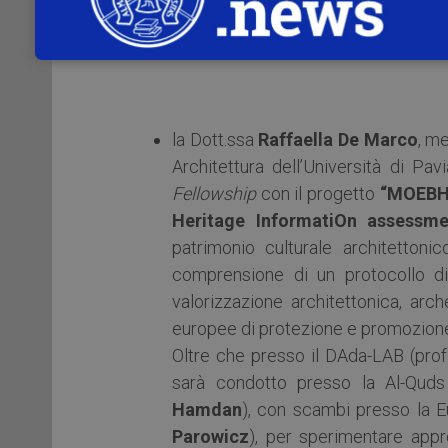
(Prof.ssa
Giulia Fulvia Mancini
accademici (Prof. Fabrizio Carbone, 
la Dott.ssa
Raffaella De Marco
, m
Architettura dell’Università di Pav
Fellowship
con il progetto
“MOEBHI
Heritage InformatiOn assessmen
patrimonio culturale architetton
comprensione di un protocollo di
valorizzazione architettonica, ar
europee di protezione e promozione 
Oltre che presso il DAda-LAB (pro
sarà condotto presso la Al-Quds
Hamdan
), con scambi presso la E
Parowicz
), per sperimentare appro