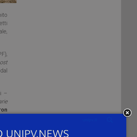
ito
etti
ale,
F),
ost
dal
i –
rie
ron
nti
UXEM