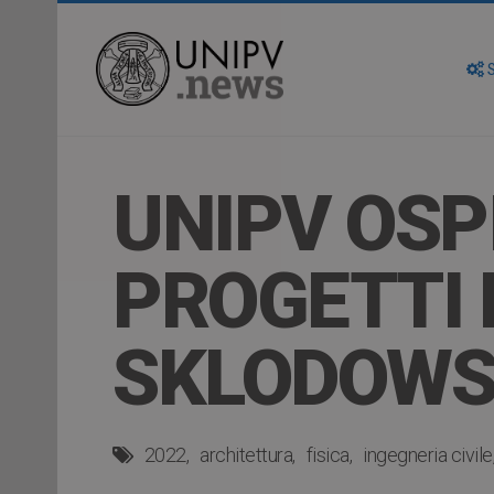
S
UNIPV OSP
PROGETTI 
SKLODOWS
2022
architettura
fisica
ingegneria civile