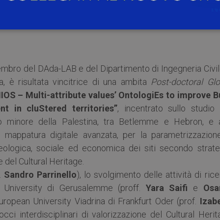
), e coinvolgono un consorzio di partner internazion
EPFL, CH) ed industriali (Dr. X Works, NL).
embro del DAda-LAB e del Dipartimento di Ingegneria Civil
ia, è risultata vincitrice di una ambita
Post-doctoral Glo
OS – Multi-attribute values’ OntologiEs to improve Bu
t in cluStered territories”
, incentrato sullo studio 
ico minore della Palestina, tra Betlemme e Hebron, e a
 mappatura digitale avanzata, per la parametrizzazion
cheologica, sociale ed economica dei siti secondo strate
del Cultural Heritage.
f.
Sandro Parrinello
), lo svolgimento delle attività di ric
 University di Gerusalemme (proff.
Yara Saifi
e
Os
uropean University Viadrina di Frankfurt Oder (prof.
Izabe
cci interdisciplinari di valorizzazione del Cultural Heri