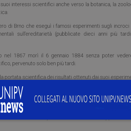
i suoi interessi scientifici anche verso la botanica, la zoolo
ica.
ero di Brno che eseguì i famosi esperimenti sugli incroci
ntali sull’ereditarietà (pubblicate dieci anni più tardi
no nel 1867 morì il 6 gennaio 1884 senza poter vedere
fico, pervenuto solo ben più tardi.
ortata scientifica dei risultati ottenuti dai suoi esperim
 durante la mia vita, sono grato che le ore belle hann
. Il mio lavoro scientifico mi ha portato grande gioia 
 non ci vorrà molto perché il mondo intero apprezzerà 