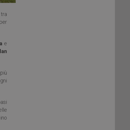
 tra
 per
a
e
lan
più
egni
asi
lle
mino