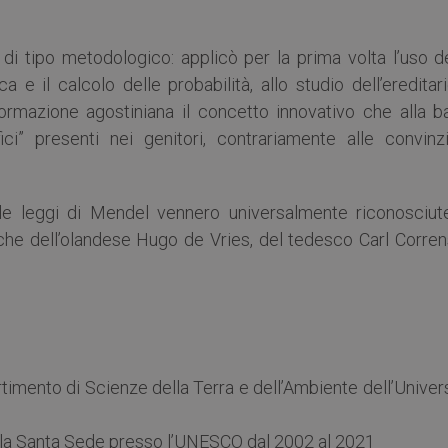
di tipo metodologico: applicò per la prima volta l’uso de
a e il calcolo delle probabilità, allo studio dell’ereditar
formazione agostiniana il concetto innovativo che alla b
fici” presenti nei genitori, contrariamente alle convinzi
le leggi di Mendel vennero universalmente riconosciut
iche dell’olandese Hugo de Vries, del tedesco Carl Corren
artimento di Scienze della Terra e dell’Ambiente dell’Univer
lla Santa Sede presso l’UNESCO dal 2002 al 2021