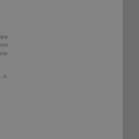
ipa
timi
ione
 a: