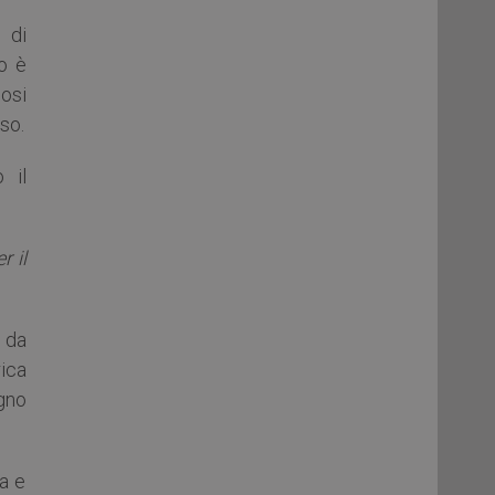
 di
o è
iosi
so.
 il
 il
, da
rica
ogno
a e