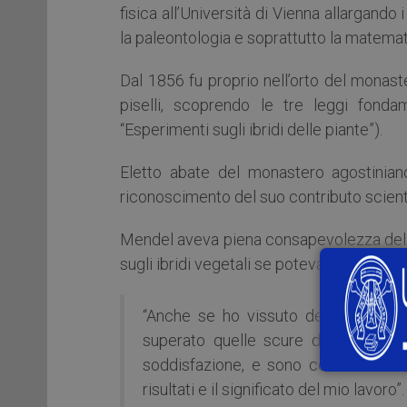
fisica all’Università di Vienna allargando 
la paleontologia e soprattutto la matemat
Dal 1856 fu proprio nell’orto del monast
piselli, scoprendo le tre leggi fondame
“Esperimenti sugli ibridi delle piante”).
Eletto abate del monastero agostinia
riconoscimento del suo contributo scienti
Mendel aveva piena consapevolezza della p
sugli ibridi vegetali se poteva scrivere:
“Anche se ho vissuto delle ore buie
superato quelle scure di gran lunga
soddisfazione, e sono convinto che
risultati e il significato del mio lavoro”.