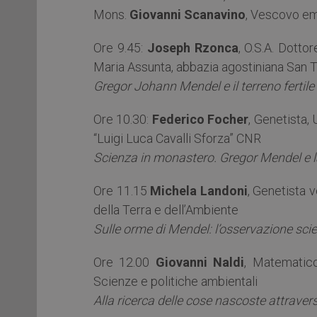
Mons.
Giovanni Scanavino
, Vescovo em
Ore 9.45:
Joseph Rzonca
, O.S.A. Dotto
Maria Assunta, abbazia agostiniana San
Gregor Johann Mendel e il terreno fertile
Ore 10.30:
Federico Focher
, Genetista, 
“Luigi Luca Cavalli Sforza” CNR
Scienza in monastero. Gregor Mendel e l
Ore 11.15
Michela Landoni
, Genetista 
della Terra e dell’Ambiente
Sulle orme di Mendel: l’osservazione scie
Ore 12.00
Giovanni Naldi
, Matematico
Scienze e politiche ambientali
Alla ricerca delle cose nascoste attrave