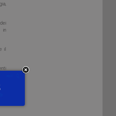
gia,
 dei
 in
 il
enti
o
e
i