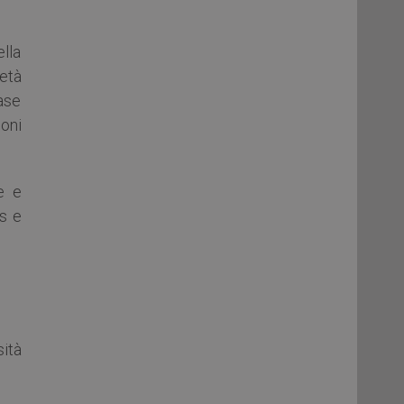
lla
ietà
ase
oni
e e
s e
sità