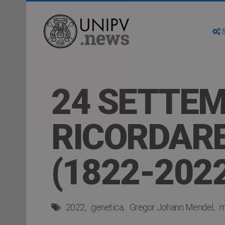
S
24 SETTEM
RICORDAR
(1822-2022
2022
genetica
Gregor Johann Mendel
m