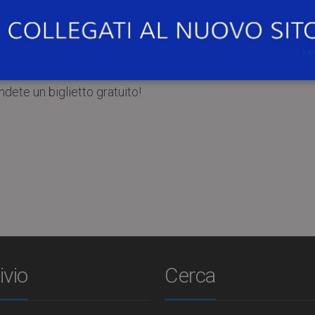
ase di piatti tipici offerto dai volontari di AIESEC in Pavia
2022
, alle
ore 17:00
, nel cortile interno del Bar centr
ndete un biglietto gratuito!
ivio
Cerca