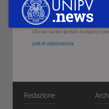
Il tutto sarà accompagnato da un buffet a b
L’evento si terrà in data
30 giugno 
dell’Università di Pavia.
Cliccate sul link riportato di seguito e pre
Link di registrazione
Redazione
Arch