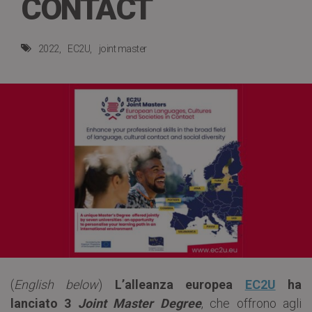
CONTACT
2022
EC2U
joint master
(
English below
)
L’alleanza europea
EC2U
ha
lanciato 3
Joint Master Degree
, che offrono agli