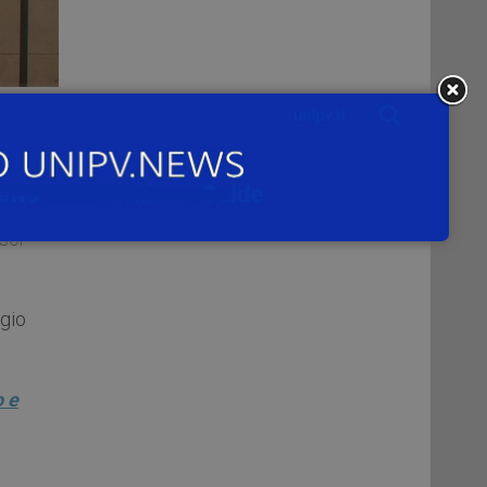
, si
mano
ssor
gio
o e