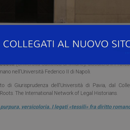
:30
, nell’
Aula Magna del Collegio Giasone del Maino
, purpura, versicoloria. I legati «tessili» fra diritto ro
Scotti
(Università Cattolica di Milano), discuterà il Profe
mano nell’Università Federico II di Napoli.
to di Giurisprudenza dell’Università di Pavia, dal Colle
Roots. The International Network of Legal Historians.
purpura, versicoloria. I legati «tessili» fra diritto roman