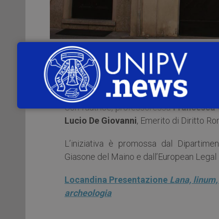
Giovedì 24 giugno 2022,
alle
ore 16
presenterà il volume intitolato
Lana, linum
e archeologia
(Napoli, Jovene, 2020).
Con l’autrice, professoressa
Francesca 
Lucio De Giovanni
, Emerito di Diritto Ro
L’iniziativa è promossa dal Dipartimen
Giasone del Maino e dall’European Legal 
Locandina Presentazione
Lana, linum, 
archeologia