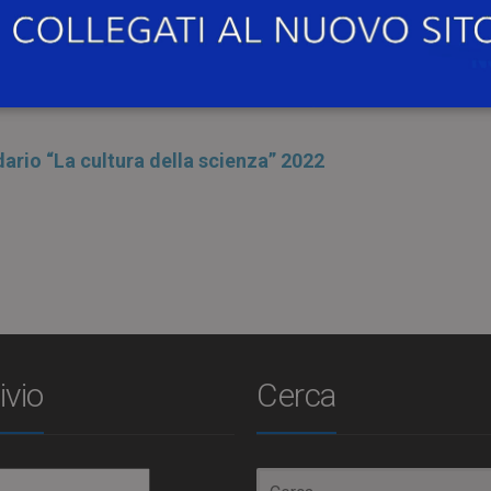
zzato dall’Associazione Democrito.
ivoluzione scientifica e culturale”
.
ario “La cultura della scienza” 2022
ivio
Cerca
io