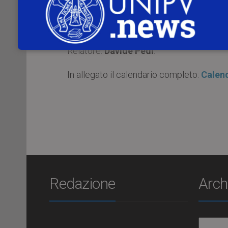
ciclo
“La cultura della scienza”
, organi
L’appuntamento con
“Nanoscienza. Una r
Relatore:
Davide Pedi
.
In allegato il calendario completo:
Calend
Redazione
Arch
Archiv