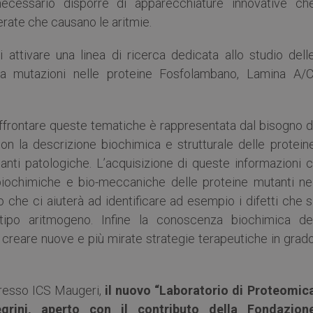
ecessario disporre di apparecchiature innovative ch
erate che causano le aritmie.
i attivare una linea di ricerca dedicata allo studio dell
da mutazioni nelle proteine Fosfolambano, Lamina A/C
affrontare queste tematiche è rappresentata dal bisogno d
n la descrizione biochimica e strutturale delle protein
ianti patologiche. L’acquisizione di queste informazioni c
 biochimiche e bio-meccaniche delle proteine mutanti ne
o che ci aiuterà ad identificare ad esempio i difetti che s
tipo aritmogeno. Infine la conoscenza biochimica de
creare nuove e più mirate strategie terapeutiche in grad
presso ICS Maugeri,
il nuovo “Laboratorio di Proteomic
egrini, aperto con il contributo della Fondazion