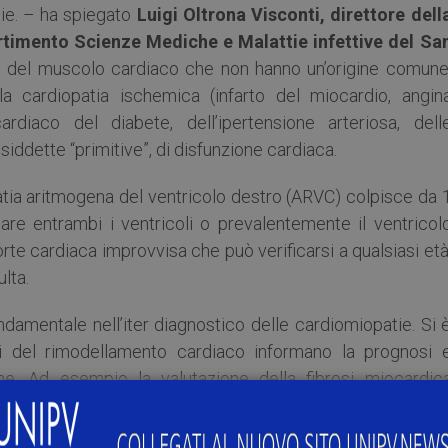
tie. – ha spiegato
Luigi Oltrona Visconti, direttore dell
artimento Scienze Mediche e Malattie infettive del Sa
ie del muscolo cardiaco che non hanno un’origine comune
 cardiopatia ischemica (infarto del miocardio, angin
ardiaco del diabete, dell’ipertensione arteriosa, dell
osiddette “primitive”, di disfunzione cardiaca.
atia aritmogena del ventricolo destro (ARVC) colpisce da 
are entrambi i ventricoli o prevalentemente il ventricol
te cardiaca improvvisa che può verificarsi a qualsiasi età
lta.
damentale nell’iter diagnostico delle cardiomiopatie. Si 
i del rimodellamento cardiaco informano la prognosi 
he. Ad esempio la valutazione della fibrosi miocardic
ca improvvisa sia la probabilità di recupero funzionale de
le significativo per guidare la selezione dei pazienti pe