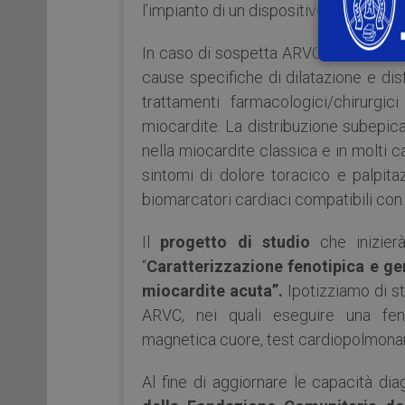
l’impianto di un dispositivo antitachica
In caso di sospetta ARVC è necessari
cause specifiche di dilatazione e di
trattamenti farmacologici/chirurgic
miocardite. La distribuzione subepicar
nella miocardite classica e in molti 
sintomi di dolore toracico e palpita
biomarcatori cardiaci compatibili con
Il
progetto di studio
che inizierà
“
Caratterizzazione fenotipica e ge
miocardite acuta”.
Ipotizziamo di st
ARVC, nei quali eseguire una feno
magnetica cuore, test cardiopolmonar
Al fine di aggiornare le capacità di