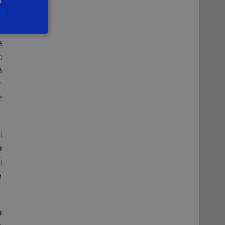
e
a
a
a
r
e
i
a
n
a
o