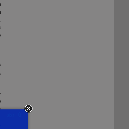
a
n
,
a
e
1
o
,
è
e
a
l
r