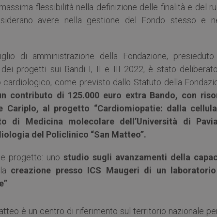
ssima flessibilità nella definizione delle finalità e del r
siderano avere nella gestione del Fondo stesso e ne
iglio di amministrazione della Fondazione, presieduto
 dei progetti sui Bandi I, II e III 2022, è stato deliberat
po cardiologico, come previsto dallo Statuto della Fondaz
un contributo di 125.000 euro extra Bando, con riso
Cariplo, al progetto “Cardiomiopatie: dalla cellula
to di Medicina molecolare dell’Università di Pavi
ologia del Policlinico “San Matteo”.
le progetto: uno
studio sugli avanzamenti della capac
la
creazione presso ICS Maugeri di un laboratorio
e”
.
tteo è un centro di riferimento sul territorio nazionale pe