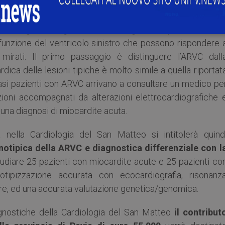
rdico (ICD).
o svolgere un rigoroso lavoro diagnostico per identificar
sfunzione del ventricolo sinistro che possono rispondere 
i mirati. Il primo passaggio è distinguere l’ARVC dall
dica delle lesioni tipiche è molto simile a quella riportat
casi pazienti con ARVC arrivano a consultare un medico pe
zioni accompagnati da alterazioni elettrocardiografiche 
 una diagnosi di miocardite acuta.
 nella Cardiologia del San Matteo si intitolerà quind
notipica della ARVC e diagnostica differenziale con l
udiare 25 pazienti con miocardite acute e 25 pazienti co
tipizzazione accurata con ecocardiografia, risonanz
e, ed una accurata valutazione genetica/genomica.
agnostiche della Cardiologia del San Matteo
il contribut