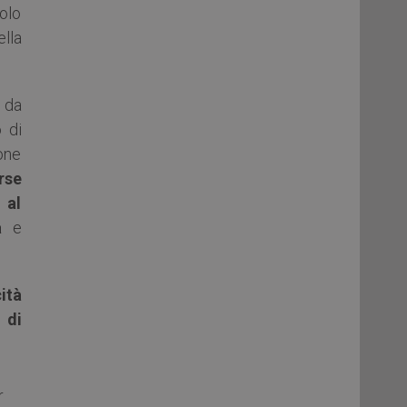
uolo
lla
 da
o di
ione
rse
 al
a
e
ità
 di
r