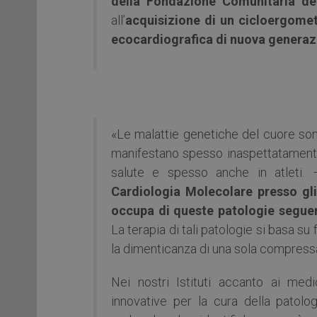
della Fondazione Comunitaria de
all’
acquisizione di un cicloergome
ecocardiografica di nuova generaz
«Le malattie genetiche del cuore son
manifestano spesso inaspettatamente
salute e spesso anche in atleti.
Cardiologia Molecolare presso gli 
occupa di queste patologie seguend
La terapia di tali patologie si basa s
la dimenticanza di una sola compressa 
Nei nostri Istituti accanto ai med
innovative per la cura della patolo