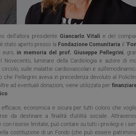
no dell’allora presidente
Giancarlo Vitali
e del compia
 è stato aperto presso la
Fondazione Comunitaria
il “
Fo
4 euro,
in memoria del prof. Giuseppe Pellegrini
, gra
l Novecento, luminare della Cardiologia e autore di mo
circolo, sulle malattie cardiovascolari e sull’emodinamic
to che Pellegrini aveva in precedenza devoluto al Policli
ltre ad eventuali donazioni, viene utilizzata per
finanziare
gico
.
ù efficace, economica e sicura per tutti coloro che vogli
se da destinare a finalità d’utilità sociale. Attraverso
on risorse limitate, può contare su tutti i privilegi e i ser
Nella costituzione di un Fondo (che può essere patrimonia