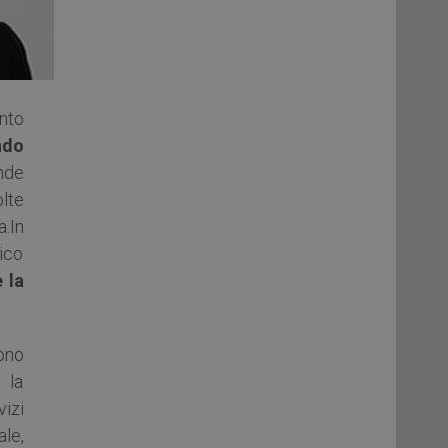
nto
ndo
nde
lte
a.
In
nico
 la
ono
 la
vizi
le,