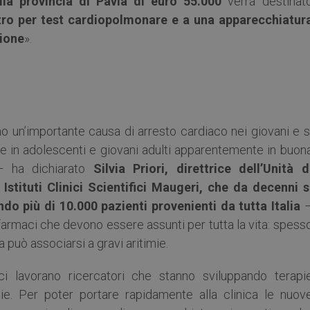
lla provincia di Pavia di euro
55.000
verrà destinat
tro per test cardiopolmonare e a una apparecchiatur
ione
».
o un’importante causa di arresto cardiaco nei giovani e s
 in adolescenti e giovani adulti apparentemente in buon
 – ha dichiarato
Silvia Priori, direttrice dell’Unità d
Istituti Clinici Scientifici Maugeri, che da decenni s
o più di 10.000 pazienti provenienti da tutta Italia
u farmaci che devono essere assunti per tutta la vita: spess
può associarsi a gravi aritimie.
ici lavorano ricercatori che stanno sviluppando terapi
gie. Per poter portare rapidamente alla clinica le nuov