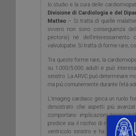
lo studio e la cura delle cardiomiopa
Divisione di Cardiologia e del Dip
Matteo
– Si tratta di quelle malatt
ovvero non sono conseguenza della
pectoris) né dell’interessamento c
valvulopatie. Si tratta di forme rare, c
Tra queste forme rare, la cardiomiop
su 1.000/5.000 adulti e può interess
sinistro. La ARVC può determinare mor
ma più comunemente durante l’età adu
L’imaging cardiaco gioca un ruolo fon
dimostrato che aspetti più avanzat
comportano implicazioni terapeutic
predice sia il rischio di morte cardia
ventricolo sinistro e ha un potenzia