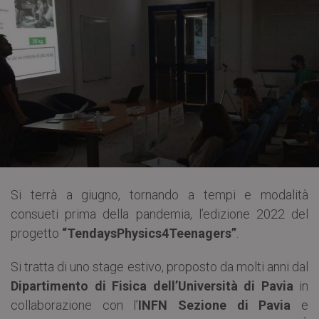
Si terrà a giugno, tornando a tempi e modalità
consueti prima della pandemia, l’edizione 2022 del
progetto
“TendaysPhysics4Teenagers”
.
Si tratta di uno stage estivo, proposto da molti anni dal
Dipartimento di Fisica dell’Università di Pavia
in
collaborazione con l’
INFN Sezione di Pavia
e