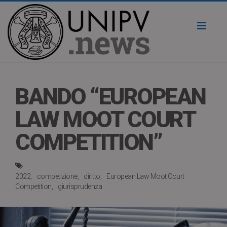
Toggl
naviga
BANDO “EUROPEAN
LAW MOOT COURT
COMPETITION”
2022
competizione
diritto
European Law Moot Court
Competition
giurisprudenza