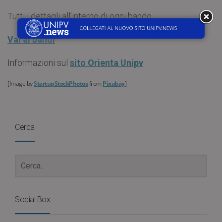
Tutti i dettagli all’interno di ogni bando.
Vai ai bandi
Informazioni sul
sito Orienta Unipv
[
Image by
StartupStockPhotos
from
Pixabay
]
Cerca
Social Box